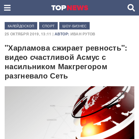
КАЛЕЙДОСКОП
СПОРТ
ШОУ-БИЗНЕС
25 ОКТЯБРЯ 2019, 13:11 |
АВТОР:
ИВАН РУТОВ
"Харламова сжирает ревность":
видео счастливой Асмус с
насильником Макгрегором
разгневало Сеть