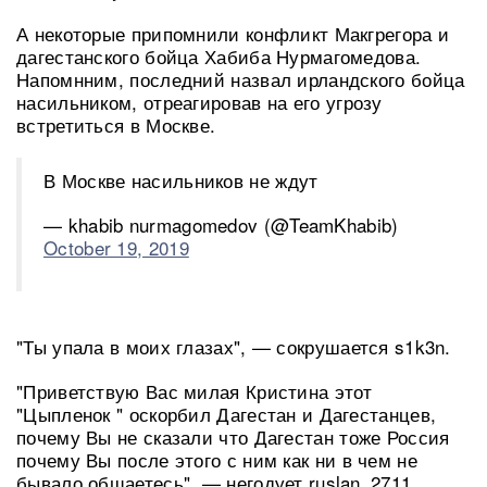
А некоторые припомнили конфликт Макгрегора и
дагестанского бойца Хабиба Нурмагомедова.
Напомнним, последний назвал ирландского бойца
насильником, отреагировав на его угрозу
встретиться в Москве.
В Москве насильников не ждут
— khabib nurmagomedov (@TeamKhabib)
October 19, 2019
"Ты упала в моих глазах", — сокрушается s1k3n.
"Приветствую Вас милая Кристина этот
"Цыпленок " оскорбил Дагестан и Дагестанцев,
почему Вы не сказали что Дагестан тоже Россия
почему Вы после этого с ним как ни в чем не
бывало общаетесь", — негодует ruslan_2711.