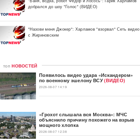
"Баня, водка, робот Федор и лосось": Гарик Харламов
добрался до шоу "Голос" (ВИДЕО)
"Назови меня Джокер": Харламов "взорвал" Сеть видео
с Жириновским
топ
НОВОСТЕЙ
Появилось видео удара «Искандером»
по военному эшелону ВСУ
(ВИДЕО)
2026-08-07 14:19
«Грохот слышала вся Москва»: МЧС
объяснило причину похожего на взрыв
мощного хлопка
2026-08-07 12:38