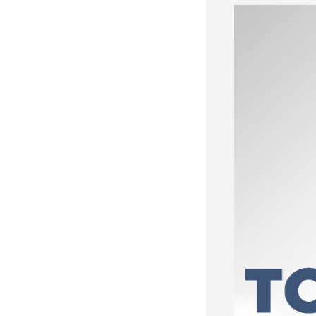
шоке от ответа Москвы на
"операцию принуждения"
«Начнутся серьезные
проблемы»: эксперт раскрыл,
когда ослабнут атаки БПЛА
ВСУ
Под Екатеринбургом
взорвали Mercedes главы
«Уралдронзавода»
(ФОТО,
ВИДЕО)
Китай впервые показал
кадры имитации нанесения
ядерного авиаудара
ВИДЕО
В Москве пенсионерка -
жертва «схемы Долиной»
подожгла себя на глазах у
приставов
ВИДЕО