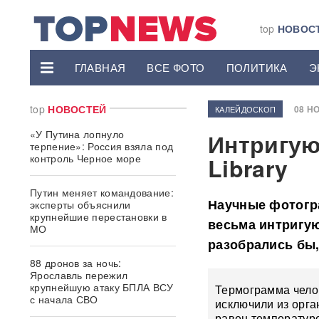
top
НОВОС
ГЛАВНАЯ
ВСЕ ФОТО
ПОЛИТИКА
Э
top
НОВОСТЕЙ
08 НО
КАЛЕЙДОСКОП
«У Путина лопнуло
Интригую
терпение»: Россия взяла под
контроль Черное море
Library
Путин меняет командование:
Научные фотогра
эксперты объяснили
крупнейшие перестановки в
весьма интригую
МО
разобрались бы,
88 дронов за ночь:
Ярославль пережил
крупнейшую атаку БПЛА ВСУ
Термограмма челов
с начала СВО
исключили из орга
равен температуре