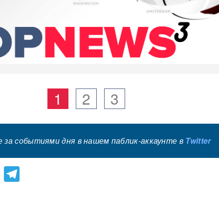
1
2
3
 за событиями дня в нашем паблик-аккаунте в
Twitter
lassniki
atsApp
Viber
Telegram