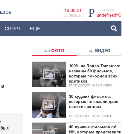
P
16:06:22
МОСКВА
ЬЁЗОВ
undefined°C
06/08/2026
СПОРТ
ЕЩЕ
top
ФОТО
top
ВИДЕО
100% на Rotten Tomatoes:
названы 50 фильмов,
которые покорили всех
критиков
 и
КАЛЕЙДОСКОП • ШОУ-БИЗНЕС
30 худших фильмов,
которые не спасли даже
великие актеры
КАЛЕЙДОСКОП • ШОУ-БИЗНЕС
е
40 лучших фильмов об
 был
ИИ, которые представили