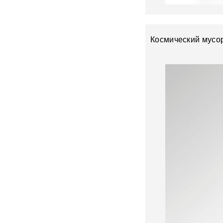
«Горит дело всей моей
жизни»: ВС РФ ударили по
крупнейшему складу
маркетплейса Rozetka в
Броварах после атаки на
Космический мусор
Wildberries
ВИДЕО
Над Тульской областью
сбили более 100 БПЛА: горит
склад Wildberries в Алексине
Уехавший из России экс-зам
Набиуллиной объявлен в
розыск по делу о хищении
4,3 млрд рублей из АСВ
Массовый сбой VPN в РФ:
более 20 сервисов
испытывают проблемы —
названы причины
Пожары и утечка аммиака:
ВС РФ нанесли