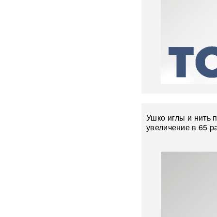
Мэр Хиросимы обвинил
Россию в запугивании
ядерным оружием, но
промолчал о США,
сбросивших атомную бомбу
Экс-посол Украины в США
расплакалась в суде после
обвинений в коррупции
"Латвия спасена": сенатор
Ушко иглы и нить 
Пушков высмеял слова
увеличение в 65 ра
Вайкуле о готовности воевать
с Россией
В бургерах пяти крупнейших
фастфудов нашли кишечную
палочку
«Трамп потребовал
объяснений»: в США
сообщили о нехватке ракет