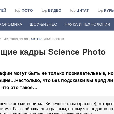
ТЕЙ
top
ФОТО
top
ВИДЕО
top
ЦИТАТ
top
КУР
КОНОМИКА
ШОУ-БИЗНЕС
НАУКА И ТЕХНОЛОГИИ
ЯБРЯ 2009, 19:33 |
АВТОР:
ИВАН РУТОВ
щие кадры Science Photo
фии могут быть не только познавательные, но
щие…Настолько, что без подсказки вы вряд ли
 что это такое…
еческого метеоризма. Кишечные газы (красные), которы
низма. Газ отображается красным, потому что недавно он
 тела, которая теплее, чем окружающая среда…