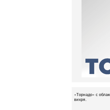
после ударов по Ирану
Фрагмент разгонной ракеты
Falcon 9 врезался в
поверхность Луны
Медик раскрыл, как вовремя
обнаружить смертельно
опасный тромб
Получили бесплатно,
зарабатывали на аренде 25
лет: Союз экономистов
вернет государству 839 млн
рублей за особняк на
Тверской
Российского историка Артема
Кирпиченка задержали сразу
«Торнадо» с облак
после въезда в Израиль
вихря.
"Атакуют все подряд": Киев в