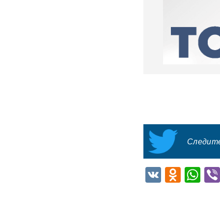
массированный удар по
Киеву
ВИДЕО
После атаки ВСУ в
Домодедово ликвидируют
разлив химикатов
«Убить нормальную
экономику — значит убить
страну»: Собянин выступил
против перевода России на
военные рельсы
Появилось видео мощного
пожара на АЗС в Ростове-на-
Следите
Дону, где сгорели десятки
автомобилей
ВИДЕО
VK
Odnok
Wh
Турист отсудил у
туроператора почти 900
тысяч рублей из-за плана
«Ковер»