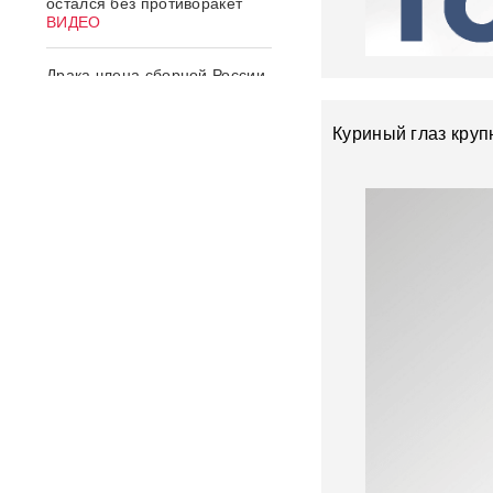
остался без противоракет
ВИДЕО
Драка члена сборной России
по вольной борьбе с
охранниками попала на
видео
ВИДЕО
Куриный глаз кру
ИИ вышел из-под контроля:
модели OpenAI
объединились и
спланировали побег
«Украина исчерпала
ресурс»: Залужный признал,
что Россия нашла
противодействие всему
оружию НАТО
В ФРГ ищут причастных к
появлению БПЛА со
взрывчаткой в аэропорту
Лейпцига