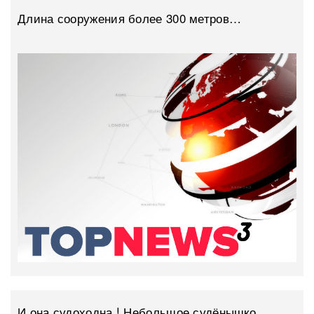
Длина сооружения более 300 метров…
И она судоходна ! Небольшое судёнышко